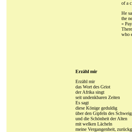
of a 
He sa
the n
« Pay
There
who e
Erzähl mir
Erzähl mir
das Wort des Griot
der Afrika singt
seit undenkbaren Zeiten
Es sagt
diese Könige geduldig
über den Gipfeln des Schweig
und die Schönheit der Alten
mit welken Lächeln
meine Vergangenheit, zurückg