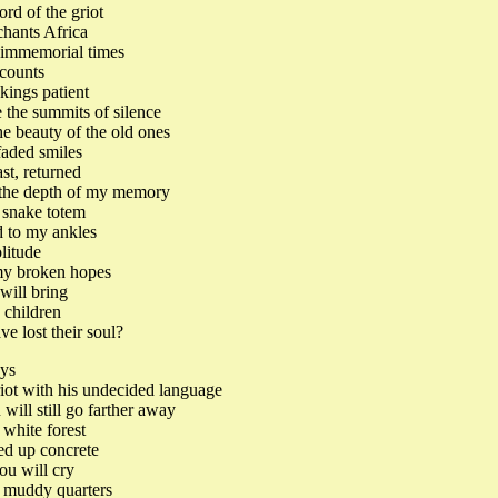
ord of the griot
hants Africa
 immemorial times
counts
 kings patient
 the summits of silence
he beauty of the old ones
faded smiles
st, returned
the depth of my memory
a snake totem
d to my ankles
litude
y broken hopes
 will bring
 children
ave lost their soul?
ys
riot with his undecided language
 will still go farther away
e white forest
led up concrete
ou will cry
e muddy quarters