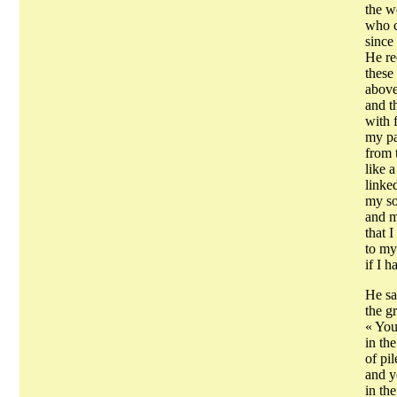
the w
who c
since
He re
these
above
and t
with 
my pa
from 
like 
linke
my so
and m
that I
to my
if I h
He sa
the g
« You
in th
of pi
and y
in th