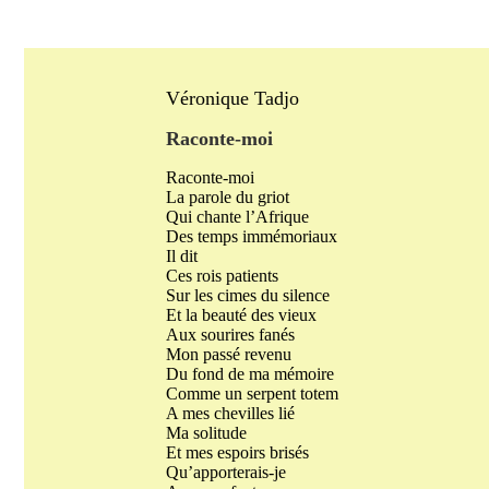
Véronique Tadjo
Raconte-moi
Raconte-moi
La parole du griot
Qui chante l’Afrique
Des temps immémoriaux
Il dit
Ces rois patients
Sur les cimes du silence
Et la beauté des vieux
Aux sourires fanés
Mon passé revenu
Du fond de ma mémoire
Comme un serpent totem
A mes chevilles lié
Ma solitude
Et mes espoirs brisés
Qu’apporterais-je