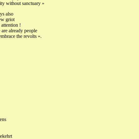
city without sanctuary »
ys also
ew griot
 attention !
 are already people
mbrace the revolts ».
ens
ekehrt