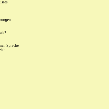
isses
fnungen
ab'?
denen Sprache
eh'n